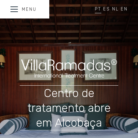
PT
ES
NL
EN
MENU
Centro de
tratamento abre
em Alcobaça