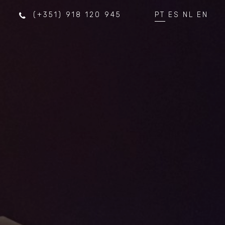
(+351) 918 120 945
PT
ES
NL
EN