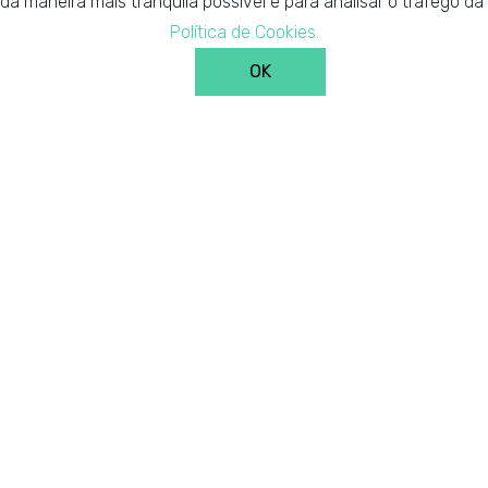
 da maneira mais tranquila possível e para analisar o tráfego 
Candidatar-me
Política de Cookies.
OK
Nível de Inglês B2;
Carta de condução;
Elegível para Estágio Profissional (fator pref
Polivalente, flexível e capaz de executar vá
Capacidade de comunicação e argumentaç