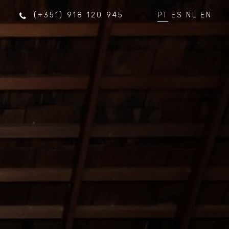
(+351) 918 120 945
PT
ES
NL
EN