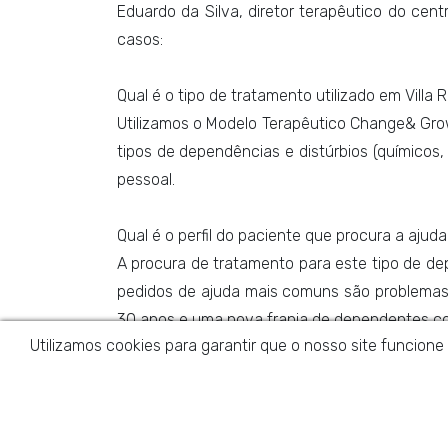
Eduardo da Silva, diretor terapêutico do cen
casos:
Qual é o tipo de tratamento utilizado em Villa
Utilizamos o Modelo Terapêutico Change& Grow
tipos de dependências e distúrbios (químico
pessoal.
Qual é o perfil do paciente que procura a ajud
A procura de tratamento para este tipo de d
pedidos de ajuda mais comuns são problemas 
30 anos e uma nova franja de dependentes co
Utilizamos cookies para garantir que o nosso site funcione
Qual é o papel da família ao longo do tratamen
A família tem um papel fundamental em diver
de cumplicidade com o processo autodestrutivo