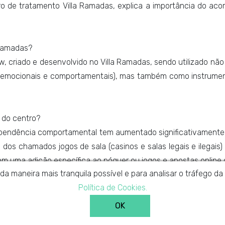
tro de tratamento Villa Ramadas, explica a importância do a
 Ramadas?
, criado e desenvolvido no Villa Ramadas, sendo utilizado não
s, emocionais e comportamentais), mas também como instrumen
a do centro?
ependência comportamental tem aumentado significativamente 
dos chamados jogos de sala (casinos e salas legais e ilegai
m uma adição específica ao póquer ou jogos e apostas online 
 da maneira mais tranquila possível e para analisar o tráfego 
Política de Cookies.
to?
sas fases do processo. Terá de ajudar a pessoa a reconhecer 
OK
. Em tratamento, terá de ser firme e incentivar a pessoa a ac