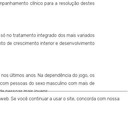
companhamento clínico para a resolução destes
 só no tratamento integrado dos mais variados
to de crescimento interior e desenvolvimento
nos últimos anos. Na dependência do jogo, os
s) com pessoas do sexo masculino com mais de
de pessoas mais jovens.
da web. Se você continuar a usar o site, concorda com nossa
que tem um problema e não manter uma atitude
reditar em si e a conseguir terminar esta nova