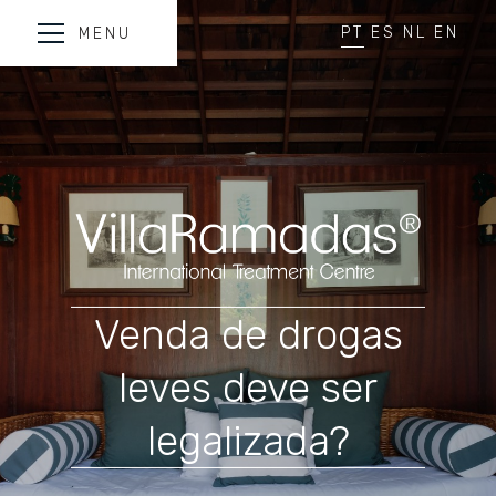
PT
ES
NL
EN
MENU
Venda de drogas
leves deve ser
legalizada?