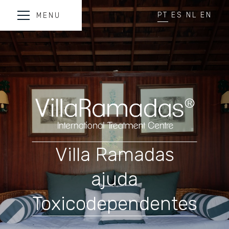
PT
ES
NL
EN
MENU
Villa Ramadas
ajuda
Toxicodependentes