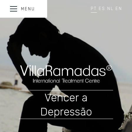
PT
ES
NL
EN
MENU
Vencer a
Depressão