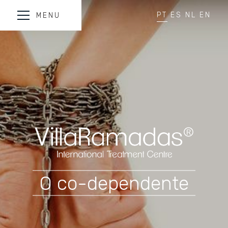
PT
ES
NL
EN
MENU
O co-dependente