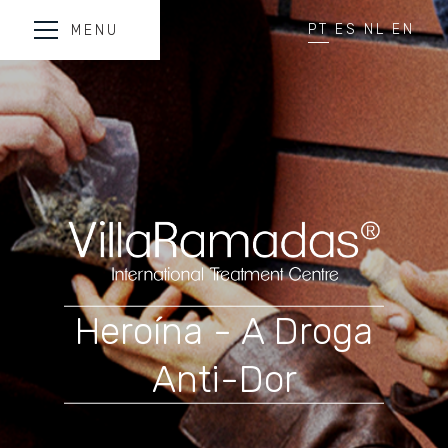
PT
ES
NL
EN
MENU
Heroína - A Droga
Anti-Dor