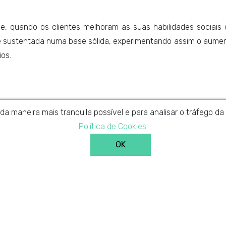
ue, quando os clientes melhoram as suas habilidades socia
sustentada numa base sólida, experimentando assim o aument
os.
 da maneira mais tranquila possível e para analisar o tráfego 
En
Tratamentos
Política de Cookies.
Contactos
OK
História de VillaRamadas
Política de Privacidade
Política da Qualidade
Recrutamento