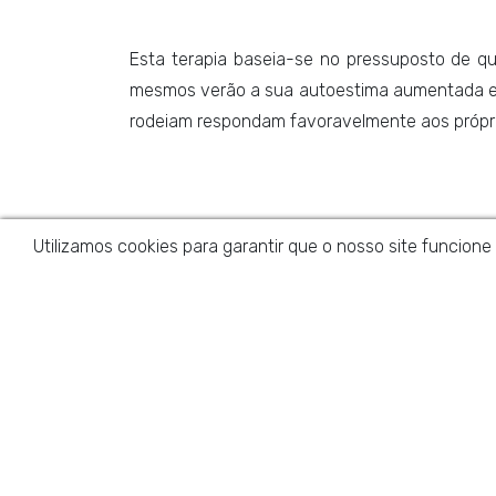
Esta terapia baseia-se no pressuposto de q
mesmos verão a sua autoestima aumentada e 
rodeiam respondam favoravelmente aos própri
Utilizamos cookies para garantir que o nosso site funcione
Telefones
(+351) 918 120 945
(Chamada para rede móvel nacional)
(+351) 262 598 028
(Chamada para rede fixa nacional)
E-mail
info@villaramadas.com