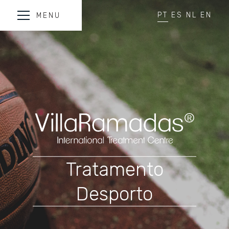
PT
ES
NL
EN
MENU
Tratamento
Desporto